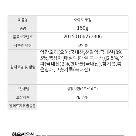
제품명
오이지 무침
150g
중량
20150106272306
품목보고번호
식품의 유형
절임류
염장오이(오이:국내산,천일염:국내산)89.
5%,액상차[매실액(매실:국내산)]2.5%,쪽
파(국내산)2%,깐마늘(국내산),참기름,볶
원재료명 및 함량
은참깨,고춧가루(국내산)
보관방법
냉장보관(0도~10도)
포장재질
PET/PP
알레르기유발물질