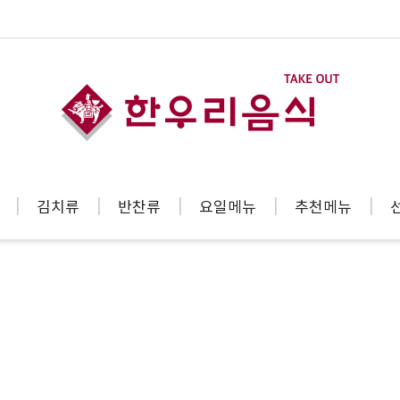
김치류
반찬류
요일메뉴
추천메뉴