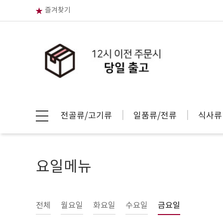
즐겨찾기
전골류/고기류
일품류/전류
식사류
요일메뉴
전체
월요일
화요일
수요일
금요일