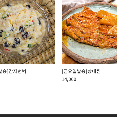
 발송]감자범벅
[금요일발송]황태찜
14,000