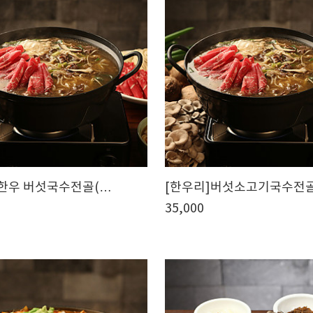
]한우 버섯국수전골(…
[한우리]버섯소고기국수전
35,000