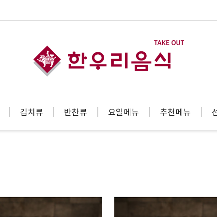
김치류
반찬류
요일메뉴
추천메뉴