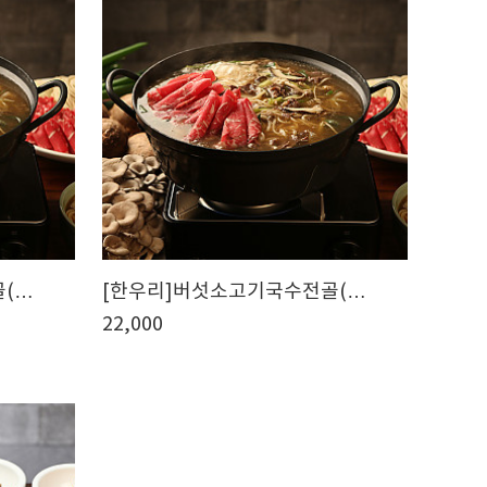
골(…
[한우리]버섯소고기국수전골(…
22,000