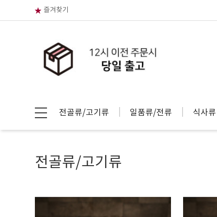
즐겨찾기
전골류/고기류
일품류/전류
식사류
전골류/고기류