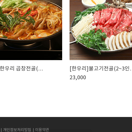
 한우리 곱창전골(…
[한우리]불고기전골(2~3인
23,000
개인정보처리방침
이용약관